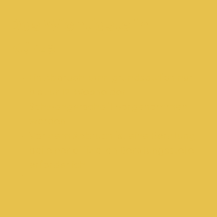
Das Wichtigste in
Kürze...
Ein Abbruch kann grundsätzlich nur
bis zur 12. Woche der
Schwangerschaft vorgenommen
werden
Vor dem Abbruch ist eine Beratung
bei einer offiziellen Beratungsstelle
erforderlich