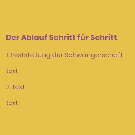
Der Ablauf Schritt für Schritt
1. Feststellung der Schwangerschaft
text
2. text
text
Wenn du dich in einer
psychischen oder körperlichen
Notlage
befindest, melde dich bitte bei: